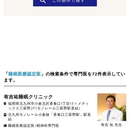
「
睡眠医療認定医
」の検索条件で専門医を72件表示してい
ます。
有吉祐睡眠クリニック
福岡県
北九州市小倉北区
香春口1丁目13-1 メディ
ックス三萩野2F(モノレール三萩野駅直結)
北九州モノレール小倉線「香春口三萩野駅」駅直
結
有吉 祐 先生
睡眠医療認定医/精神科専門医