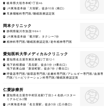
岐阜県
大垣市
本町1丁目46
JR東海道本線「大垣駅」徒歩10分 (南口)
耳鼻咽喉科専門医/睡眠医療認定医
岡本クリニック
静岡県
菊川市
加茂1984-1
JR東海道本線「菊川駅」タクシー7分
精神科専門医/睡眠医療認定医/老年精神専門医
愛知医科大学メディカルクリニック
愛知県
名古屋市東区
東桜2丁目12-1
地下鉄桜通線「高岳駅」徒歩3分 (4番出口)
地下鉄東山線「新栄町駅」徒歩7分 (1番出口)
呼吸器専門医/循環器専門医/皮膚科専門医/アレルギー専門医/血液専
門医/リハビリテーション科専門医/睡眠医療認定医
仁愛診療所
愛知県
名古屋市中村区
名駅1丁目2-4 名鉄バスター
ミナルビル2階
JR東海道本線「名古屋駅」徒歩3分 (広小路口)