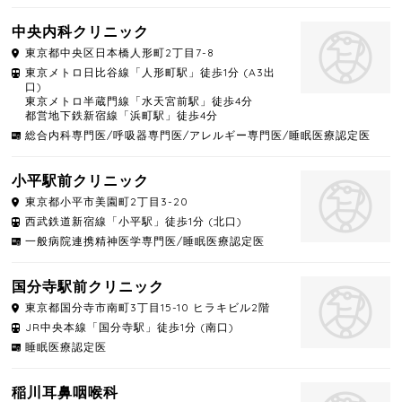
中央内科クリニック
東京都
中央区
日本橋人形町2丁目7-8
東京メトロ日比谷線「人形町駅」徒歩1分 (A3出
口)
東京メトロ半蔵門線「水天宮前駅」徒歩4分
都営地下鉄新宿線「浜町駅」徒歩4分
総合内科専門医/呼吸器専門医/アレルギー専門医/睡眠医療認定医
小平駅前クリニック
東京都
小平市
美園町2丁目3-20
西武鉄道新宿線「小平駅」徒歩1分 (北口)
一般病院連携精神医学専門医/睡眠医療認定医
国分寺駅前クリニック
東京都
国分寺市
南町3丁目15-10 ヒラキビル2階
JR中央本線「国分寺駅」徒歩1分 (南口)
睡眠医療認定医
稲川耳鼻咽喉科