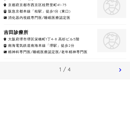
京都府
京都市西京区
桂野里町41-75
阪急京都本線「桂駅」徒歩1分 (東口)
消化器内視鏡専門医/睡眠医療認定医
吉田診療所
大阪府
堺市堺区
栄橋町1丁4-8 高杉ビル5階
南海電気鉄道南海本線「堺駅」徒歩2分
精神科専門医/睡眠医療認定医/老年精神専門医
1 / 4
chevron_right