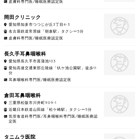
皮膚科専門医/睡眠医療認定医
岡田クリニック
愛知県
知多市
つつじが丘3丁目4-3
名古屋鉄道常滑線「朝倉駅」タクシー5分
皮膚科専門医/睡眠医療認定医
長久手耳鼻咽喉科
愛知県
長久手市
菖蒲池103
愛知高速交通東部丘陵線「杁ケ池公園駅」徒歩11
分
耳鼻咽喉科専門医/睡眠医療認定医
倉田耳鼻咽喉科
三重県
松阪市
川井町909-1
近畿日本鉄道山田線「松ケ崎駅」タクシー5分
気管食道科専門医/耳鼻咽喉科専門医/睡眠医療認
定医
タニムラ医院