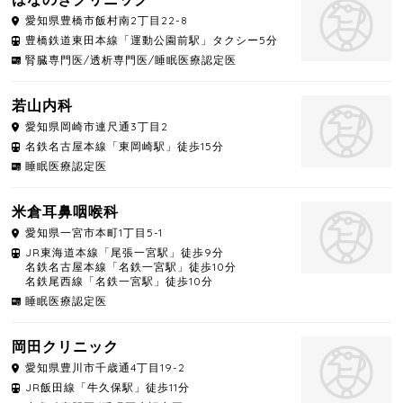
愛知県
豊橋市
飯村南2丁目22-8
豊橋鉄道東田本線「運動公園前駅」タクシー5分
腎臓専門医/透析専門医/睡眠医療認定医
若山内科
愛知県
岡崎市
連尺通3丁目2
名鉄名古屋本線「東岡崎駅」徒歩15分
睡眠医療認定医
米倉耳鼻咽喉科
愛知県
一宮市
本町1丁目5-1
JR東海道本線「尾張一宮駅」徒歩9分
名鉄名古屋本線「名鉄一宮駅」徒歩10分
名鉄尾西線「名鉄一宮駅」徒歩10分
睡眠医療認定医
岡田クリニック
愛知県
豊川市
千歳通4丁目19-2
JR飯田線「牛久保駅」徒歩11分